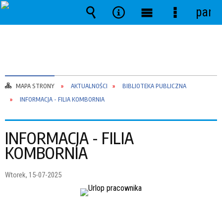
pane
Wyszukiwarka
Narzędzia
Menu
Menu
główne
szczegóło
MAPA STRONY
AKTUALNOŚCI
BIBLIOTEKA PUBLICZNA
INFORMACJA - FILIA KOMBORNIA
INFORMACJA - FILIA
KOMBORNIA
Wtorek, 15-07-2025